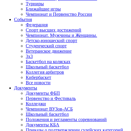
Турниры
Ближайшие игры
Чемпионат и Первенство России
События
Федерация
Спорт высших достижений
Чемпионат. Мужчины и Женщины.
Детско-юношеский спорт
Студенческий спорт
Ветеранское движение
3х3
Баскетбол на колясках
Школьный баскетбол
Коллегия арбитров
Кибербаскет
Все новости
Документы
Документы ФБП
Первенство и Фестиваль
Колледжи
Чемпионат ВУЗов-АСБ
Школьный баскетбол
Положения и регламенты соревнований
Документы КБА
Приказы о подтверждении судейских категорий