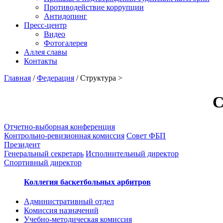
Противодействие коррупции
Антидопинг
Пресс-центр
Видео
Фотогалерея
Аллея славы
Контакты
Главная
/
Федерация
/ Структура >
С
Отчетно-выборная конференция
Контрольно-ревизионная комиссия
Совет ФБП
Президент
Генеральный секретарь
Исполнительный директор
Спортивный директор
Коллегия баскетбольных арбитров
Административный отдел
Комиссия назначений
Учебно-методическая комиссия