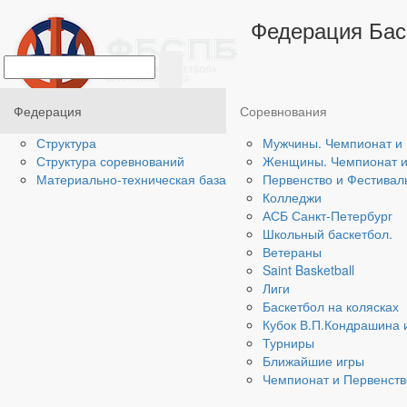
Главная
/
Федерация
/
Материально-техническа
Федерация Бас
СШОР "Кировская
адрес:
г. Санкт-Петербург, ул. Зины Портновой, 
Федерация
Соревнования
Покрытие
доска
Структура
Мужчины. Чемпионат и 
Табло
есть
Структура соревнований
Женщины. Чемпионат и 
Таймер для броска
есть
Материально-техническая база
Первенство и Фестивал
Интернет
4G
Колледжи
Разметка
стандартная
АСБ Санкт-Петербург
Щиты
материал: стеклянные / 
Школьный баскетбол.
Высота кольца
стандартная
Ветераны
Амортизаторы колец
есть
Saint Basketball
Раздевалки
2 раздевалки, душ, веша
Лиги
Размеры площадки
стандартные
Баскетбол на колясках
Трибуны
нет
Кубок В.П.Кондрашина 
Балкон
нет
Турниры
Вместимость
50
Ближайшие игры
Рейтинг зала АСБ
1
Чемпионат и Первенств
Санкт‑Петербург
Специализированная детско-юношеск