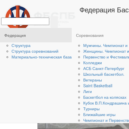
Главная
/
Федерация
/
Материально-техническа
Федерация Бас
С/З "ГМТУ"
Федерация
Соревнования
Структура
Мужчины. Чемпионат и 
Структура соревнований
Женщины. Чемпионат и 
Материально-техническая база
Первенство и Фестивал
Колледжи
АСБ Санкт-Петербург
Школьный баскетбол.
Ветераны
Saint Basketball
Лиги
Баскетбол на колясках
Кубок В.П.Кондрашина 
Турниры
Ближайшие игры
Чемпионат и Первенств