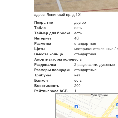
адрес:
Ленинский пр. д.101
Покрытие
другое
Табло
есть
Таймер для броска
есть
Интернет
4G
Разметка
стандартная
Щиты
материал: стеклянные / 
Высота кольца
стандартная
Амортизаторы колец
есть
Раздевалки
2 раздевалки, душевые
Размеры площадки
стандартные
Трибуны
нет
Балкон
есть
Вместимость
200
Рейтинг зала АСБ
1
Санкт-Петербургский государственный м
ВУЗ в Санкт‑Петербурге