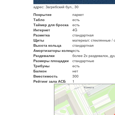
адрес:
Загребский бул., 30
Покрытие
паркет
Табло
есть
Таймер для броска
есть
Интернет
4G
Разметка
стандартная
Щиты
материал: стеклянные / 
Высота кольца
стандартная
Амортизаторы колец
есть
Раздевалки
более 2х раздевалок, ду
Размеры площадки
стандартные
Трибуны
есть
Балкон
нет
Вместимость
300
Рейтинг зала АСБ
1
Спортивный комплекс Центра олимпийско
Спортивный комплекс в Санкт‑Петербург