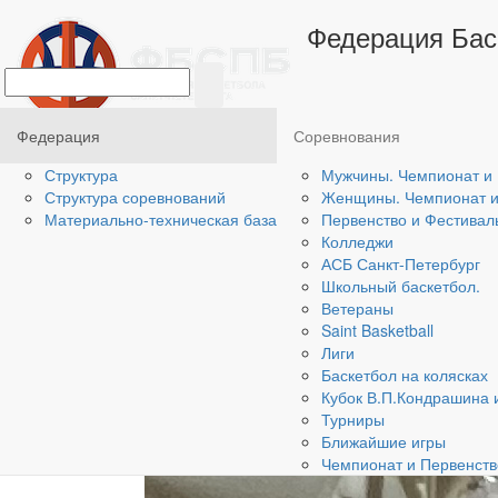
Главная
/
Федерация
/
Материально-техническа
Федерация Бас
Академия В.П. Ко
этаж)
Федерация
Соревнования
Структура
Мужчины. Чемпионат и 
Структура соревнований
Женщины. Чемпионат и 
Материально-техническая база
Первенство и Фестивал
Колледжи
АСБ Санкт-Петербург
Школьный баскетбол.
Ветераны
Saint Basketball
Лиги
Баскетбол на колясках
Кубок В.П.Кондрашина 
Турниры
Ближайшие игры
Чемпионат и Первенств