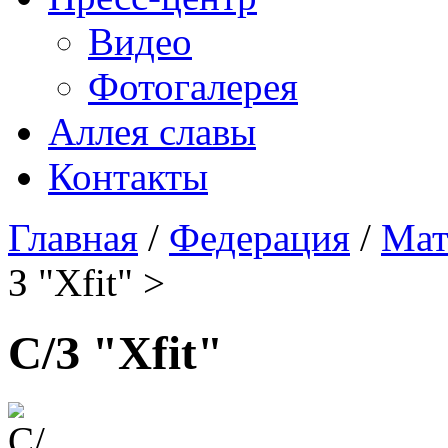
Видео
Фотогалерея
Аллея славы
Контакты
Главная
/
Федерация
/
Мат
З "Xfit" >
С/З "Xfit"